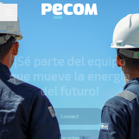
MENÚ DE EMPLEO
¡Sé parte del equipo
que mueve la energía
del futuro!
Connect
Vacantes